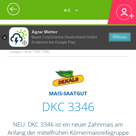
A-Z
Agrar Wetter
Öffnen
Bayer CropScience Deutschland GmbH
Kostenlos bei Google Play
Saatgut / Mais / DKC 3346
MAIS-SAATGUT
DKC 3346
NEU: DKC 3346 ist ein neuer Zahnmais am
Anfang der mittelfrühen Körnermaisreifegruppe