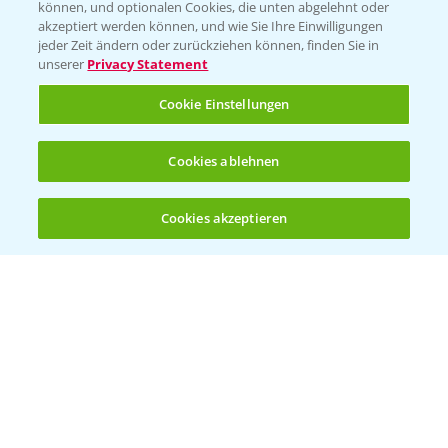
können, und optionalen Cookies, die unten abgelehnt oder
Wetter Aktuell
akzeptiert werden können, und wie Sie Ihre Einwilligungen
jeder Zeit ändern oder zurückziehen können, finden Sie in
unserer
Privacy Statement
BROSCHÜREN
Cookie Einstellungen
Ackerbau
Saatgut
Cookies ablehnen
Sonderkulturen
Cookies akzeptieren
Verantwortung & Sorgfalt
Öffnen
Bis zu 4 Produkte vergleichen:
(noch 4)
PAMIRA - Packmittelrücknahme
Sammelstellen und Termine
PRE - Chemikalien sicher entsorgen
Sammelstellen und Termine