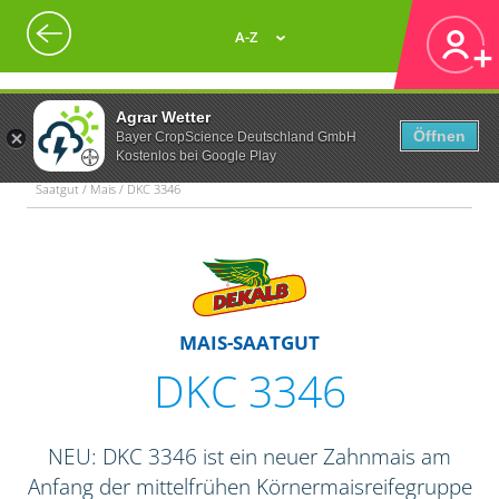
A-Z
Agrar Wetter
Öffnen
Bayer CropScience Deutschland GmbH
Kostenlos bei Google Play
Saatgut / Mais / DKC 3346
MAIS-SAATGUT
DKC 3346
NEU: DKC 3346 ist ein neuer Zahnmais am
Anfang der mittelfrühen Körnermaisreifegruppe