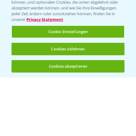
können, und optionalen Cookies, die unten abgelehnt oder
Wetter Aktuell
akzeptiert werden können, und wie Sie Ihre Einwilligungen
jeder Zeit ändern oder zurückziehen können, finden Sie in
unserer
Privacy Statement
BROSCHÜREN
Cookie Einstellungen
Ackerbau
Saatgut
Cookies ablehnen
Sonderkulturen
Cookies akzeptieren
Verantwortung & Sorgfalt
Öffnen
Bis zu 4 Produkte vergleichen:
(noch 4)
PAMIRA - Packmittelrücknahme
Sammelstellen und Termine
PRE - Chemikalien sicher entsorgen
Sammelstellen und Termine