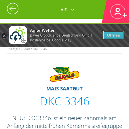
A-Z
Agrar Wetter
Öffnen
Bayer CropScience Deutschland GmbH
Kostenlos bei Google Play
Saatgut / Mais / DKC 3346
MAIS-SAATGUT
DKC 3346
NEU: DKC 3346 ist ein neuer Zahnmais am
Anfang der mittelfrühen Körnermaisreifegruppe