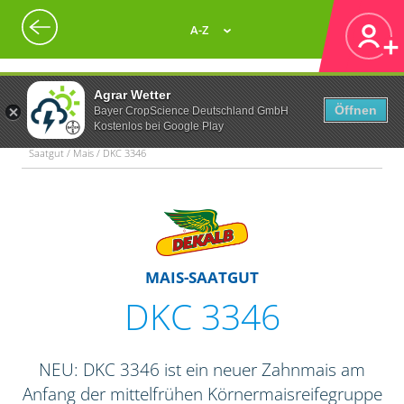
A-Z
Agrar Wetter
Öffnen
Bayer CropScience Deutschland GmbH
Kostenlos bei Google Play
Saatgut / Mais / DKC 3346
MAIS-SAATGUT
DKC 3346
NEU: DKC 3346 ist ein neuer Zahnmais am
Anfang der mittelfrühen Körnermaisreifegruppe