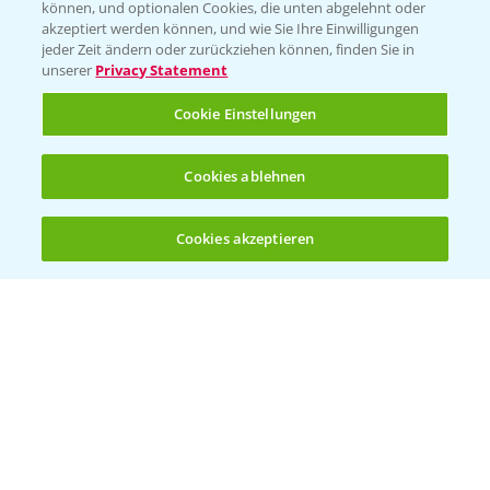
können, und optionalen Cookies, die unten abgelehnt oder
Wetter Aktuell
akzeptiert werden können, und wie Sie Ihre Einwilligungen
jeder Zeit ändern oder zurückziehen können, finden Sie in
unserer
Privacy Statement
BROSCHÜREN
Cookie Einstellungen
Ackerbau
Saatgut
Cookies ablehnen
Sonderkulturen
Cookies akzeptieren
Verantwortung & Sorgfalt
Öffnen
Bis zu 4 Produkte vergleichen:
(noch 4)
PAMIRA - Packmittelrücknahme
Sammelstellen und Termine
PRE - Chemikalien sicher entsorgen
Sammelstellen und Termine