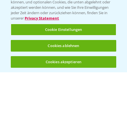
können, und optionalen Cookies, die unten abgelehnt oder
Wetter Aktuell
akzeptiert werden können, und wie Sie Ihre Einwilligungen
jeder Zeit ändern oder zurückziehen können, finden Sie in
unserer
Privacy Statement
BROSCHÜREN
Cookie Einstellungen
Ackerbau
Saatgut
Cookies ablehnen
Sonderkulturen
Cookies akzeptieren
Verantwortung & Sorgfalt
Öffnen
Bis zu 4 Produkte vergleichen:
(noch 4)
PAMIRA - Packmittelrücknahme
Sammelstellen und Termine
PRE - Chemikalien sicher entsorgen
Sammelstellen und Termine