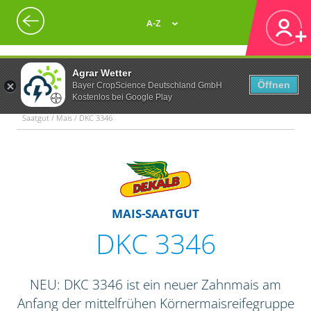
A-Z
Agrar Wetter
Öffnen
Bayer CropScience Deutschland GmbH
Kostenlos bei Google Play
Saatgut / Mais / DKC 3346
MAIS-SAATGUT
DKC 3346
NEU: DKC 3346 ist ein neuer Zahnmais am
Anfang der mittelfrühen Körnermaisreifegruppe