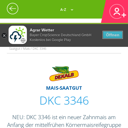
A-Z
Agrar Wetter
Öffnen
Bayer CropScience Deutschland GmbH
Kostenlos bei Google Play
Saatgut / Mais / DKC 3346
MAIS-SAATGUT
DKC 3346
NEU: DKC 3346 ist ein neuer Zahnmais am
Anfang der mittelfrühen Körnermaisreifegruppe