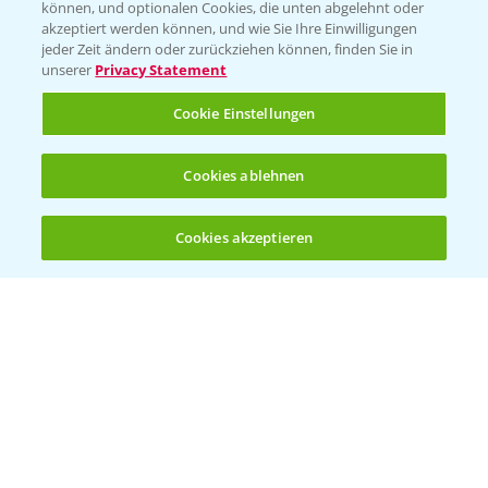
können, und optionalen Cookies, die unten abgelehnt oder
Wetter Aktuell
akzeptiert werden können, und wie Sie Ihre Einwilligungen
jeder Zeit ändern oder zurückziehen können, finden Sie in
unserer
Privacy Statement
BROSCHÜREN
Cookie Einstellungen
Ackerbau
Saatgut
Cookies ablehnen
Sonderkulturen
Cookies akzeptieren
Verantwortung & Sorgfalt
Öffnen
Bis zu 4 Produkte vergleichen:
(noch 4)
PAMIRA - Packmittelrücknahme
Sammelstellen und Termine
PRE - Chemikalien sicher entsorgen
Sammelstellen und Termine