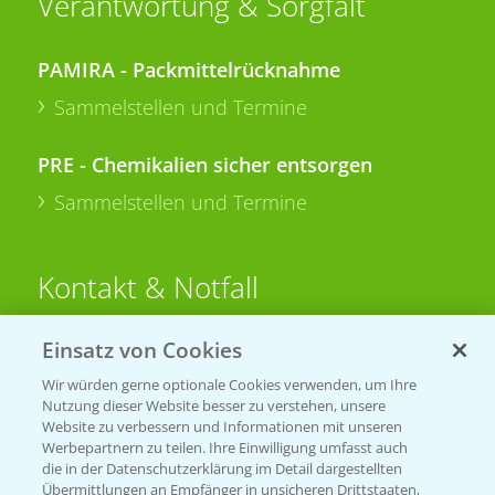
Verantwortung & Sorgfalt
PAMIRA - Packmittelrücknahme
Sammelstellen und Termine
PRE - Chemikalien sicher entsorgen
Sammelstellen und Termine
Kontakt & Notfall
Einsatz von Cookies
Beratung auf WhatsApp
T.
+49 (0)174 346 564 1
Wir würden gerne optionale Cookies verwenden, um Ihre
Nutzung dieser Website besser zu verstehen, unsere
Website zu verbessern und Informationen mit unseren
KONTAKT
Werbepartnern zu teilen. Ihre Einwilligung umfasst auch
die in der Datenschutzerklärung im Detail dargestellten
Übermittlungen an Empfänger in unsicheren Drittstaaten,