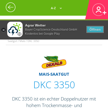
A-Z
Agrar Wetter
Öffnen
Bayer CropScience Deutschland GmbH
Kostenlos bei Google Play
Saatgut / Mais / DKC 3350
MAIS-SAATGUT
DKC 3350
DKC 3350 ist ein echter Doppelnutzer mit
hohem Trockenmasse- und