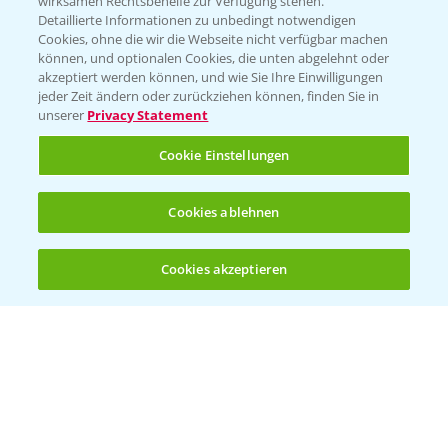
wirksamen Rechtsbehelfe zur Verfügung stehen.
Detaillierte Informationen zu unbedingt notwendigen
Cookies, ohne die wir die Webseite nicht verfügbar machen
Beratung auf WhatsApp
können, und optionalen Cookies, die unten abgelehnt oder
T.
+49 (0)174 346 564 1
akzeptiert werden können, und wie Sie Ihre Einwilligungen
jeder Zeit ändern oder zurückziehen können, finden Sie in
unserer
Privacy Statement
KONTAKT
Cookie Einstellungen
Hilfe in Notfällen
Cookies ablehnen
T.
+49 (0)214/30-20220
Cookies akzeptieren
Öffnen
Bis zu 4 Produkte vergleichen:
(noch 4)
Folgen Sie uns