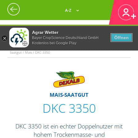
A-Z
Agrar Wetter
Öffnen
Bayer CropScience Deutschland GmbH
Kostenlos bei Google Play
Saatgut / Mais / DKC 3350
MAIS-SAATGUT
DKC 3350
DKC 3350 ist ein echter Doppelnutzer mit
hohem Trockenmasse- und