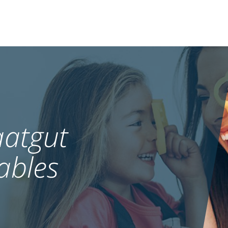
atgut
ables