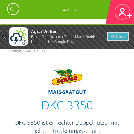
A-Z
Agrar Wetter
Öffnen
Bayer CropScience Deutschland GmbH
Kostenlos bei Google Play
Saatgut / Mais / DKC 3350
MAIS-SAATGUT
DKC 3350
DKC 3350 ist ein echter Doppelnutzer mit
hohem Trockenmasse- und