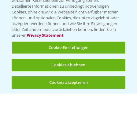
wirksamen Rechtsbehelfe zur Verfügung stehen.
Detaillierte Informationen zu unbedingt notwendigen
Cookies, ohne die wir die Webseite nicht verfügbar machen
Beratung auf WhatsApp
können, und optionalen Cookies, die unten abgelehnt oder
T.
+49 (0)174 346 564 1
akzeptiert werden können, und wie Sie Ihre Einwilligungen
jeder Zeit ändern oder zurückziehen können, finden Sie in
unserer
Privacy Statement
KONTAKT
Cookie Einstellungen
Hilfe in Notfällen
Cookies ablehnen
T.
+49 (0)214/30-20220
Cookies akzeptieren
Öffnen
Bis zu 4 Produkte vergleichen:
(noch 4)
Folgen Sie uns