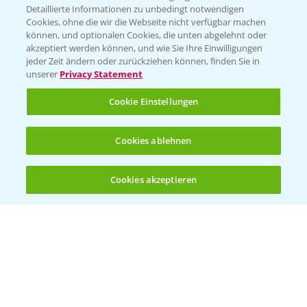
Detaillierte Informationen zu unbedingt notwendigen
Cookies, ohne die wir die Webseite nicht verfügbar machen
KONTAKT
können, und optionalen Cookies, die unten abgelehnt oder
akzeptiert werden können, und wie Sie Ihre Einwilligungen
jeder Zeit ändern oder zurückziehen können, finden Sie in
Hilfe in Notfällen
unserer
Privacy Statement
T.
+49 (0)214/30-20220
Cookie Einstellungen
Cookies ablehnen
Cookies akzeptieren
Öffnen
Bis zu 4 Produkte vergleichen:
(noch 4)
Folgen Sie uns