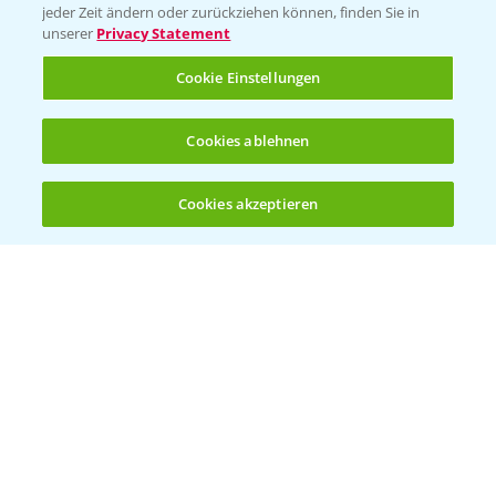
jeder Zeit ändern oder zurückziehen können, finden Sie in
unserer
Privacy Statement
KONTAKT
Cookie Einstellungen
Hilfe in Notfällen
Cookies ablehnen
T.
+49 (0)214/30-20220
Cookies akzeptieren
Öffnen
Bis zu 4 Produkte vergleichen:
(noch 4)
Folgen Sie uns