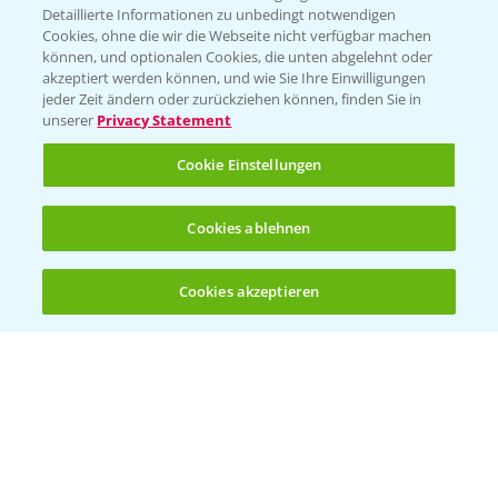
Detaillierte Informationen zu unbedingt notwendigen
Cookies, ohne die wir die Webseite nicht verfügbar machen
KONTAKT
können, und optionalen Cookies, die unten abgelehnt oder
akzeptiert werden können, und wie Sie Ihre Einwilligungen
jeder Zeit ändern oder zurückziehen können, finden Sie in
Hilfe in Notfällen
unserer
Privacy Statement
T.
+49 (0)214/30-20220
Cookie Einstellungen
Cookies ablehnen
Cookies akzeptieren
Öffnen
Bis zu 4 Produkte vergleichen:
(noch 4)
Folgen Sie uns