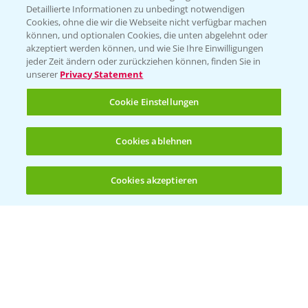
Detaillierte Informationen zu unbedingt notwendigen
Cookies, ohne die wir die Webseite nicht verfügbar machen
KONTAKT
können, und optionalen Cookies, die unten abgelehnt oder
akzeptiert werden können, und wie Sie Ihre Einwilligungen
jeder Zeit ändern oder zurückziehen können, finden Sie in
Hilfe in Notfällen
unserer
Privacy Statement
T.
+49 (0)214/30-20220
Cookie Einstellungen
Cookies ablehnen
Cookies akzeptieren
Öffnen
Bis zu 4 Produkte vergleichen:
(noch 4)
Folgen Sie uns