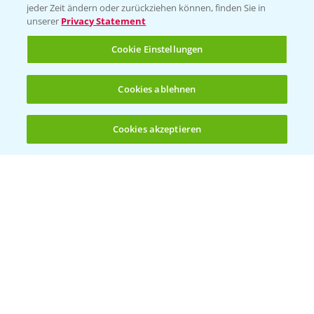
jeder Zeit ändern oder zurückziehen können, finden Sie in
unserer
Privacy Statement
KONTAKT
Cookie Einstellungen
Hilfe in Notfällen
Cookies ablehnen
T.
+49 (0)214/30-20220
Cookies akzeptieren
Öffnen
Bis zu 4 Produkte vergleichen:
(noch 4)
Folgen Sie uns