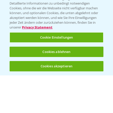
Detaillierte Informationen zu unbedingt notwendigen
Cookies, ohne die wir die Webseite nicht verfügbar machen
KONTAKT
können, und optionalen Cookies, die unten abgelehnt oder
akzeptiert werden können, und wie Sie Ihre Einwilligungen
jeder Zeit ändern oder zurückziehen können, finden Sie in
Hilfe in Notfällen
unserer
Privacy Statement
T.
+49 (0)214/30-20220
Cookie Einstellungen
Cookies ablehnen
Cookies akzeptieren
Öffnen
Bis zu 4 Produkte vergleichen:
(noch 4)
Folgen Sie uns