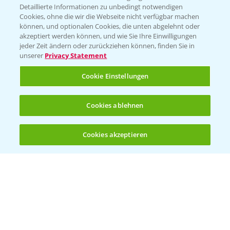
Detaillierte Informationen zu unbedingt notwendigen
Cookies, ohne die wir die Webseite nicht verfügbar machen
KONTAKT
können, und optionalen Cookies, die unten abgelehnt oder
akzeptiert werden können, und wie Sie Ihre Einwilligungen
jeder Zeit ändern oder zurückziehen können, finden Sie in
Hilfe in Notfällen
unserer
Privacy Statement
T.
+49 (0)214/30-20220
Cookie Einstellungen
Cookies ablehnen
Cookies akzeptieren
Öffnen
Bis zu 4 Produkte vergleichen:
(noch 4)
Folgen Sie uns