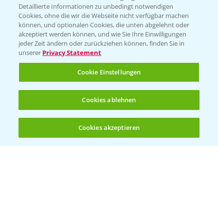
Detaillierte Informationen zu unbedingt notwendigen
Cookies, ohne die wir die Webseite nicht verfügbar machen
KONTAKT
können, und optionalen Cookies, die unten abgelehnt oder
akzeptiert werden können, und wie Sie Ihre Einwilligungen
jeder Zeit ändern oder zurückziehen können, finden Sie in
Hilfe in Notfällen
unserer
Privacy Statement
T.
+49 (0)214/30-20220
Cookie Einstellungen
Cookies ablehnen
Cookies akzeptieren
Öffnen
Bis zu 4 Produkte vergleichen:
(noch 4)
Folgen Sie uns