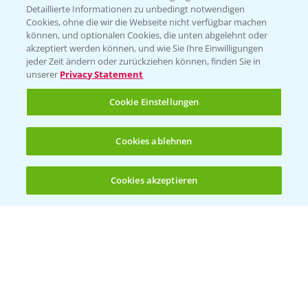
Detaillierte Informationen zu unbedingt notwendigen
Cookies, ohne die wir die Webseite nicht verfügbar machen
KONTAKT
können, und optionalen Cookies, die unten abgelehnt oder
akzeptiert werden können, und wie Sie Ihre Einwilligungen
jeder Zeit ändern oder zurückziehen können, finden Sie in
Hilfe in Notfällen
unserer
Privacy Statement
T.
+49 (0)214/30-20220
Cookie Einstellungen
Cookies ablehnen
Cookies akzeptieren
Öffnen
Bis zu 4 Produkte vergleichen:
(noch 4)
Folgen Sie uns