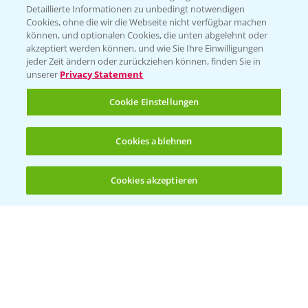
Detaillierte Informationen zu unbedingt notwendigen
Cookies, ohne die wir die Webseite nicht verfügbar machen
KONTAKT
können, und optionalen Cookies, die unten abgelehnt oder
akzeptiert werden können, und wie Sie Ihre Einwilligungen
jeder Zeit ändern oder zurückziehen können, finden Sie in
Hilfe in Notfällen
unserer
Privacy Statement
T.
+49 (0)214/30-20220
Cookie Einstellungen
Cookies ablehnen
Cookies akzeptieren
Öffnen
Bis zu 4 Produkte vergleichen:
(noch 4)
Folgen Sie uns