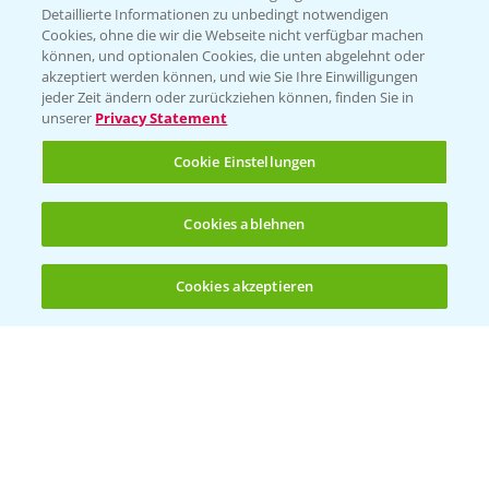
Detaillierte Informationen zu unbedingt notwendigen
Cookies, ohne die wir die Webseite nicht verfügbar machen
KONTAKT
können, und optionalen Cookies, die unten abgelehnt oder
akzeptiert werden können, und wie Sie Ihre Einwilligungen
jeder Zeit ändern oder zurückziehen können, finden Sie in
Hilfe in Notfällen
unserer
Privacy Statement
T.
+49 (0)214/30-20220
Cookie Einstellungen
Cookies ablehnen
Cookies akzeptieren
Öffnen
Bis zu 4 Produkte vergleichen:
(noch 4)
Folgen Sie uns