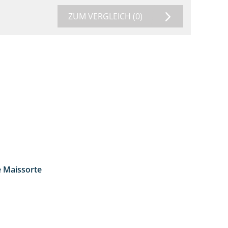
ZUM VERGLEICH
(0)
e Maissorte
1:23