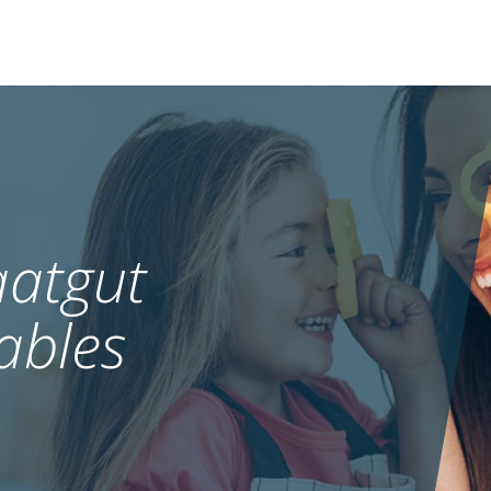
atgut
ables