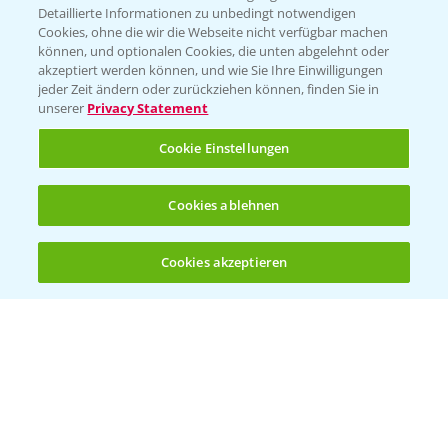
Detaillierte Informationen zu unbedingt notwendigen
Cookies, ohne die wir die Webseite nicht verfügbar machen
KONTAKT
können, und optionalen Cookies, die unten abgelehnt oder
akzeptiert werden können, und wie Sie Ihre Einwilligungen
jeder Zeit ändern oder zurückziehen können, finden Sie in
Hilfe in Notfällen
unserer
Privacy Statement
T.
+49 (0)214/30-20220
Cookie Einstellungen
Cookies ablehnen
Cookies akzeptieren
Öffnen
Bis zu 4 Produkte vergleichen:
(noch 4)
Folgen Sie uns