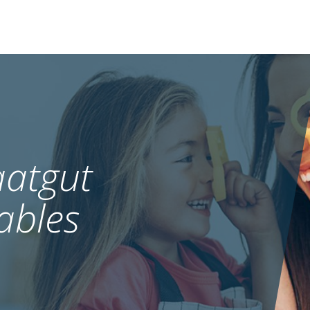
atgut
ables