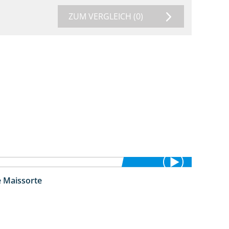
ZUM VERGLEICH
(0)
e Maissorte
1:23