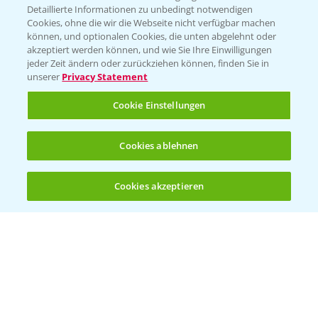
Detaillierte Informationen zu unbedingt notwendigen
Cookies, ohne die wir die Webseite nicht verfügbar machen
KONTAKT
können, und optionalen Cookies, die unten abgelehnt oder
akzeptiert werden können, und wie Sie Ihre Einwilligungen
jeder Zeit ändern oder zurückziehen können, finden Sie in
Hilfe in Notfällen
unserer
Privacy Statement
T.
+49 (0)214/30-20220
Cookie Einstellungen
Cookies ablehnen
Cookies akzeptieren
Öffnen
Bis zu 4 Produkte vergleichen:
(noch 4)
Folgen Sie uns