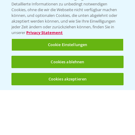
Detaillierte Informationen zu unbedingt notwendigen
Cookies, ohne die wir die Webseite nicht verfügbar machen
KONTAKT
können, und optionalen Cookies, die unten abgelehnt oder
akzeptiert werden können, und wie Sie Ihre Einwilligungen
jeder Zeit ändern oder zurückziehen können, finden Sie in
Hilfe in Notfällen
unserer
Privacy Statement
T.
+49 (0)214/30-20220
Cookie Einstellungen
Cookies ablehnen
Cookies akzeptieren
Öffnen
Bis zu 4 Produkte vergleichen:
(noch 4)
Folgen Sie uns