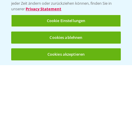
jeder Zeit ändern oder zurückziehen können, finden Sie in
unserer
Privacy Statement
KONTAKT
Cookie Einstellungen
Hilfe in Notfällen
Cookies ablehnen
T.
+49 (0)214/30-20220
Cookies akzeptieren
Öffnen
Bis zu 4 Produkte vergleichen:
(noch 4)
Folgen Sie uns