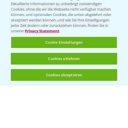
Detaillierte Informationen zu unbedingt notwendigen
Cookies, ohne die wir die Webseite nicht verfügbar machen
KONTAKT
können, und optionalen Cookies, die unten abgelehnt oder
akzeptiert werden können, und wie Sie Ihre Einwilligungen
jeder Zeit ändern oder zurückziehen können, finden Sie in
Hilfe in Notfällen
unserer
Privacy Statement
T.
+49 (0)214/30-20220
Cookie Einstellungen
Cookies ablehnen
Cookies akzeptieren
Öffnen
Bis zu 4 Produkte vergleichen:
(noch 4)
Folgen Sie uns