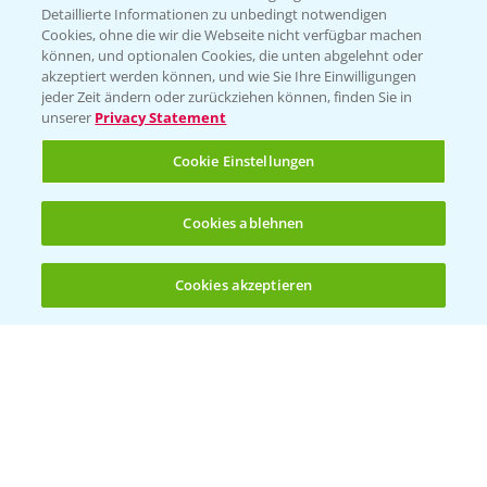
Detaillierte Informationen zu unbedingt notwendigen
Cookies, ohne die wir die Webseite nicht verfügbar machen
KONTAKT
können, und optionalen Cookies, die unten abgelehnt oder
akzeptiert werden können, und wie Sie Ihre Einwilligungen
jeder Zeit ändern oder zurückziehen können, finden Sie in
Hilfe in Notfällen
unserer
Privacy Statement
T.
+49 (0)214/30-20220
Cookie Einstellungen
Cookies ablehnen
Cookies akzeptieren
Öffnen
Bis zu 4 Produkte vergleichen:
(noch 4)
Folgen Sie uns