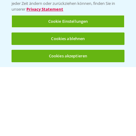
jeder Zeit ändern oder zurückziehen können, finden Sie in
unserer
Privacy Statement
KONTAKT
Cookie Einstellungen
Hilfe in Notfällen
Cookies ablehnen
T.
+49 (0)214/30-20220
Cookies akzeptieren
Öffnen
Bis zu 4 Produkte vergleichen:
(noch 4)
Folgen Sie uns