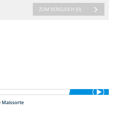
ZUM VERGLEICH
(0)
e Maissorte
1:23