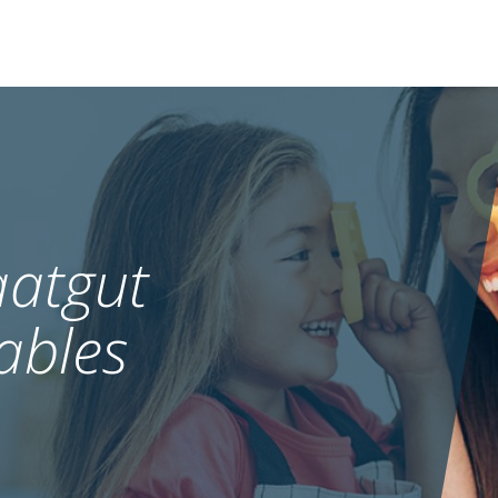
atgut
ables