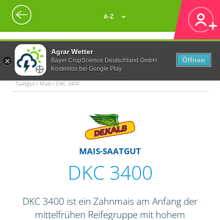
A-Z
Agrar Wetter
Öffnen
Bayer CropScience Deutschland GmbH
Kostenlos bei Google Play
Saatgut / Mais / DKC 3400
MAIS-SAATGUT
DKC 3400
DKC 3400 ist ein Zahnmais am Anfang der
mittelfrühen Reifegruppe mit hohem