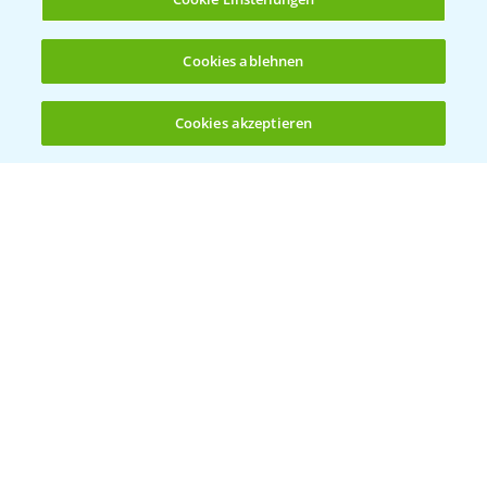
Cookies ablehnen
Cookies akzeptieren
Öffnen
Bis zu 4 Produkte vergleichen:
(noch 4)
Vegetables by Bayer
Gemüsesaatgut von
Vegetables Bayer
WEBSITE BESUCHEN