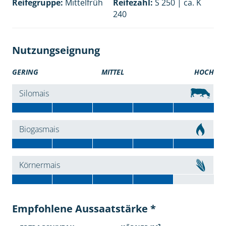
Reifegruppe:
Mittelfrüh
Reifezahl:
S 250 | ca. K
240
Nutzungseignung
GERING
MITTEL
HOCH
Silomais
Biogasmais
Körnermais
Empfohlene Aussaatstärke *
2