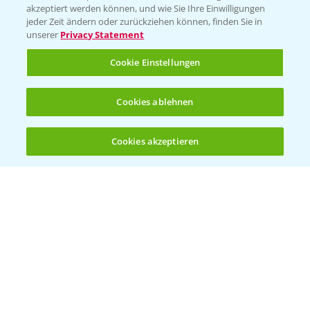
akzeptiert werden können, und wie Sie Ihre Einwilligungen
jeder Zeit ändern oder zurückziehen können, finden Sie in
unserer
Privacy Statement
Standortreport Schirnau - DKC 3414 und
Cookie Einstellungen
4:20
3418 die Meistersorten!
26.11.2024
Cookies ablehnen
Cookies akzeptieren
Öffnen
Bis zu 4 Produkte vergleichen:
(noch 4)
Standortreport Schirnau - DKC 3414 die
2:40
Trockenmasse Starke!
26.11.2024