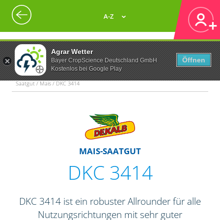
A-Z
Agrar Wetter
Öffnen
Bayer CropScience Deutschland GmbH
Kostenlos bei Google Play
Saatgut / Mais / DKC 3414
MAIS-SAATGUT
DKC 3414
DKC 3414 ist ein robuster Allrounder für alle
Nutzungsrichtungen mit sehr guter