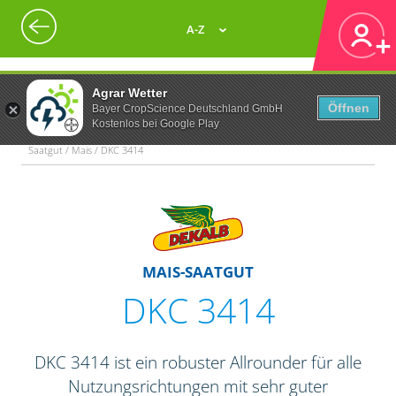
A-Z
Agrar Wetter
Öffnen
Bayer CropScience Deutschland GmbH
Kostenlos bei Google Play
Saatgut / Mais / DKC 3414
MAIS-SAATGUT
DKC 3414
DKC 3414 ist ein robuster Allrounder für alle
Nutzungsrichtungen mit sehr guter