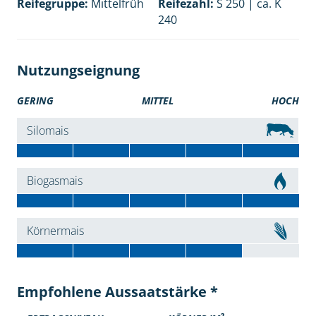
Reifegruppe:
Mittelfrüh
Reifezahl:
S 250 | ca. K
240
Nutzungseignung
GERING
MITTEL
HOCH
Silomais
Biogasmais
Körnermais
Empfohlene Aussaatstärke *
2