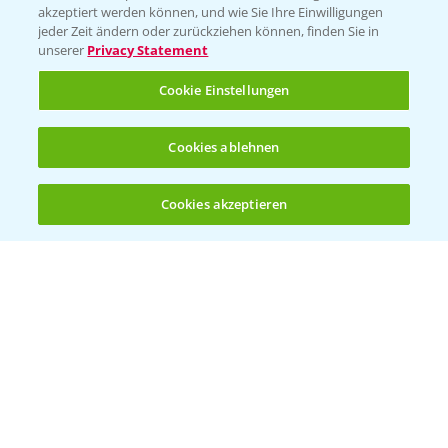
akzeptiert werden können, und wie Sie Ihre Einwilligungen
jeder Zeit ändern oder zurückziehen können, finden Sie in
unserer
Privacy Statement
Standortreport Schirnau - DKC 3414 und
Cookie Einstellungen
4:20
3418 die Meistersorten!
26.11.2024
Cookies ablehnen
Cookies akzeptieren
Öffnen
Bis zu 4 Produkte vergleichen:
(noch 4)
Standortreport Schirnau - DKC 3414 die
2:40
Trockenmasse Starke!
26.11.2024