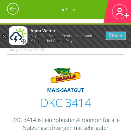
A-Z
Agrar Wetter
Öffnen
Bayer CropScience Deutschland GmbH
Kostenlos bei Google Play
Saatgut / Mais / DKC 3414
MAIS-SAATGUT
DKC 3414
DKC 3414 ist ein robuster Allrounder für alle
Nutzungsrichtungen mit sehr guter