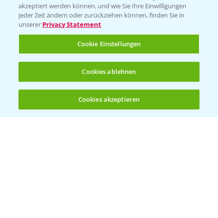
akzeptiert werden können, und wie Sie Ihre Einwilligungen
jeder Zeit ändern oder zurückziehen können, finden Sie in
unserer
Privacy Statement
Cookie Einstellungen
Standortreport Schirnau - DKC 3414 und
4:20
3418 die Meistersorten!
26.11.2024
Cookies ablehnen
Cookies akzeptieren
Öffnen
Bis zu 4 Produkte vergleichen:
(noch 4)
Standortreport Schirnau - DKC 3414 die
2:40
Trockenmasse Starke!
26.11.2024