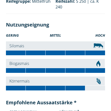
Reifegruppe:
Mittelfrüh
Reifezahl:
S 250 | ca. K
240
Nutzungseignung
GERING
MITTEL
HOCH
Silomais
Biogasmais
Körnermais
Empfohlene Aussaatstärke *
2