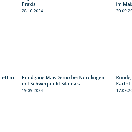
4:29
Ergebnisse der Häckselversuche in der
im Mai
5:16
Praxis
30.09.2
28.10.2024
eu-Ulm
Rundgang MaisDemo bei Nördlingen
Rundga
4:50
10:51
mit Schwerpunkt Silomais
Kartof
19.09.2024
17.09.2