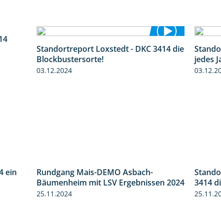
14
1:23
Standortreport Loxstedt - DKC 3414 die
Stando
1:06
Blockbustersorte!
jedes J
03.12.2024
03.12.2
4 ein
Rundgang Mais-DEMO Asbach-
Stando
2:11
8:38
Bäumenheim mit LSV Ergebnissen 2024
3414 d
25.11.2024
25.11.2