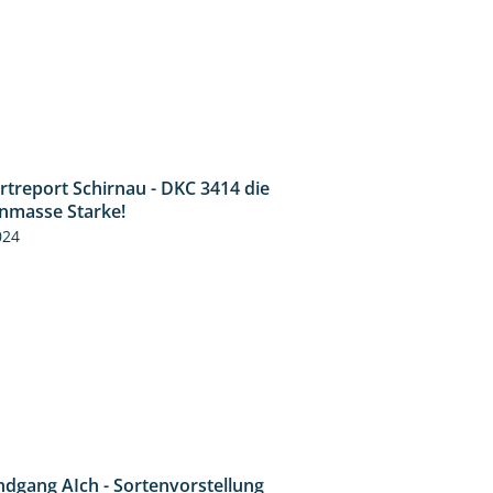
rtreport Schirnau - DKC 3414 die
2:40
nmasse Starke!
024
ndgang AIch - Sortenvorstellung