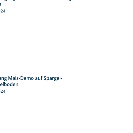
11:24
s
024
ng Mais-Demo auf Spargel-
9:53
felboden
024