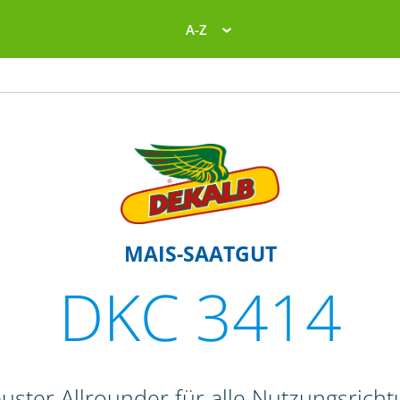
A-Z
MAIS-SAATGUT
DKC 3414
uster Allrounder für alle Nutzungsrich