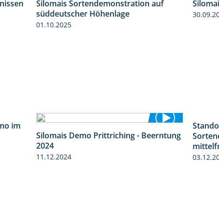
bnissen
Silomais Sortendemonstration auf
Siloma
11:01
7:04
süddeutscher Höhenlage
30.09.2
01.10.2025
mo im
9:08
Silomais Demo Prittriching - Beerntung
Stando
12:28
2024
Sorten
mittel
11.12.2024
03.12.2