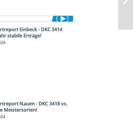
rtreport Einbeck - DKC 3414
1:49
ahr stabile Erträge!
024
rtreport Nauen - DKC 3418 vs.
1:17
ie Meistersorten!
024