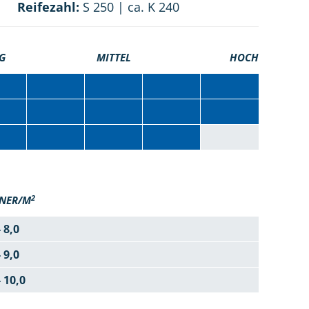
Reifezahl:
S 250 | ca. K 240
G
MITTEL
HOCH
2
NER/M
- 8,0
- 9,0
- 10,0