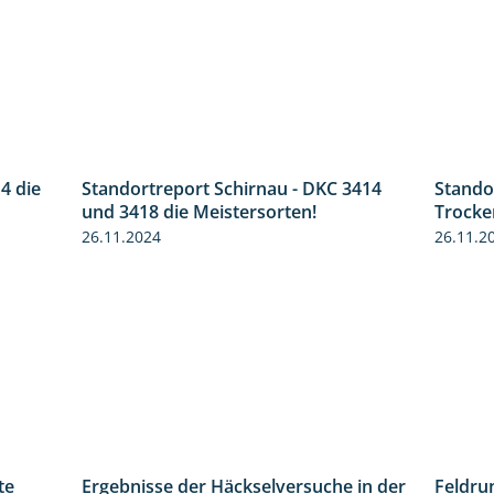
4 die
Standortreport Schirnau - DKC 3414
Stando
1:14
4:20
und 3418 die Meistersorten!
Trocke
26.11.2024
26.11.2
te
Feldru