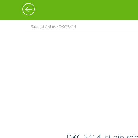
Saatgut / Mais / DKC 3414
DKC 3414 ist ein rob