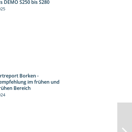
is DEMO S250 bis S280
9:58
025
rtreport Borken -
7:53
empfehlung im frühen und
frühen Bereich
024