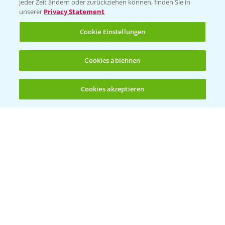
jeder Zeit ändern oder zurückziehen können, finden Sie in
unserer
Privacy Statement
Cookie Einstellungen
Rundgang Mais-DEMO Asbach-
8:38
Cookies ablehnen
Bäumenheim mit LSV Ergebnissen 2024
25.11.2024
Cookies akzeptieren
Öffnen
Bis zu 4 Produkte vergleichen:
(noch 4)
Standortreport Nauen - DKC 3418 eine klare
1:59
Empfehlung!
26.11.2024