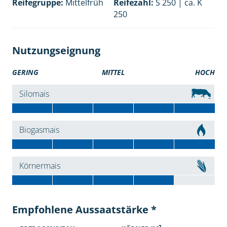
Reifegruppe:
Mittelfrüh
Reifezahl:
S 250 | ca. K
250
Nutzungseignung
GERING
MITTEL
HOCH
Silomais
Biogasmais
Körnermais
Empfohlene Aussaatstärke *
2