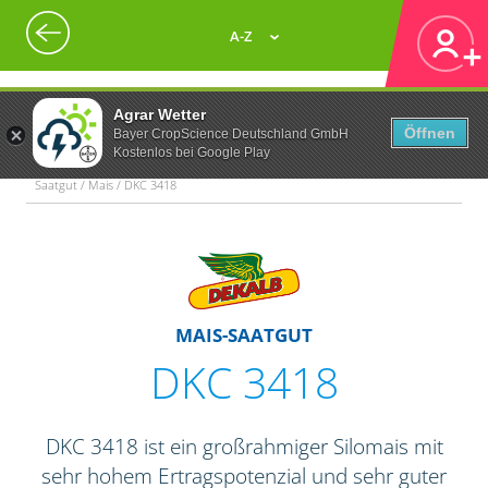
A-Z
Agrar Wetter
Öffnen
Bayer CropScience Deutschland GmbH
Kostenlos bei Google Play
Saatgut / Mais / DKC 3418
MAIS-SAATGUT
DKC 3418
DKC 3418 ist ein großrahmiger Silomais mit
sehr hohem Ertragspotenzial und sehr guter