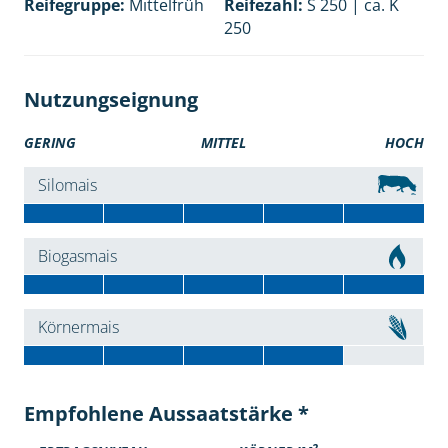
Reifegruppe:
Mittelfrüh
Reifezahl:
S 250 | ca. K
250
Nutzungseignung
GERING
MITTEL
HOCH
Silomais
Biogasmais
Körnermais
Empfohlene Aussaatstärke *
2