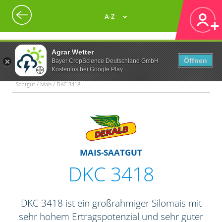
A-Z
Agrar Wetter
Öffnen
Bayer CropScience Deutschland GmbH
Kostenlos bei Google Play
Saatgut / Mais / DKC 3418
MAIS-SAATGUT
DKC 3418
DKC 3418 ist ein großrahmiger Silomais mit
sehr hohem Ertragspotenzial und sehr guter