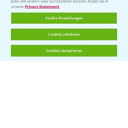
jeder Zeit ändern oder zurückziehen können, finden Sie in
unserer
Privacy Statement
Cookie Einstellungen
Rundgang Mais-DEMO Asbach-
8:38
Bäumenheim mit LSV Ergebnissen 2024
Cookies ablehnen
25.11.2024
Cookies akzeptieren
Öffnen
Bis zu 4 Produkte vergleichen:
(noch 4)
Standortreport Nauen - DKC 3418 eine klare
1:59
Empfehlung!
26.11.2024