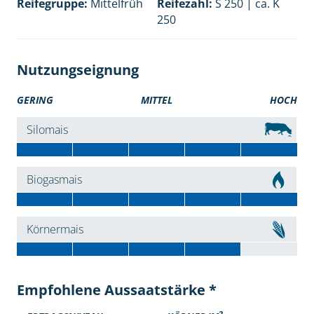
Reifegruppe:
Mittelfrüh
Reifezahl:
S 250 | ca. K
250
Nutzungseignung
GERING
MITTEL
HOCH
Silomais
Biogasmais
Körnermais
Empfohlene Aussaatstärke *
2