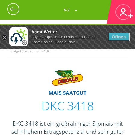
A-Z
Agrar Wetter
Öffnen
Bayer CropScience Deutschland GmbH
Kostenlos bei Google Play
Saatgut / Mais / DKC 3418
MAIS-SAATGUT
DKC 3418
DKC 3418 ist ein großrahmiger Silomais mit
sehr hohem Ertragspotenzial und sehr guter