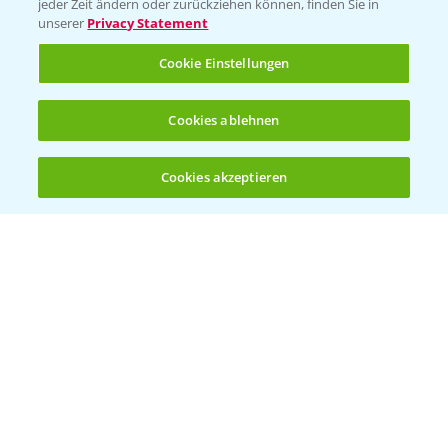
jeder Zeit ändern oder zurückziehen können, finden Sie in
unserer
Privacy Statement
Cookie Einstellungen
Rundgang Mais-DEMO Asbach-
8:38
Bäumenheim mit LSV Ergebnissen 2024
Cookies ablehnen
25.11.2024
Cookies akzeptieren
Öffnen
Bis zu 4 Produkte vergleichen:
(noch 4)
Standortreport Nauen - DKC 3418 eine klare
1:59
Empfehlung!
26.11.2024