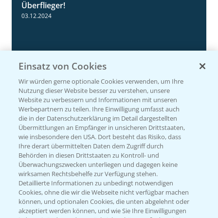
1:41
Überflieger!
03.12.2024
Einsatz von Cookies
Wir würden gerne optionale Cookies verwenden, um Ihre
Nutzung dieser Website besser zu verstehen, unsere
Website zu verbessern und Informationen mit unseren
Werbepartnern zu teilen. Ihre Einwilligung umfasst auch
die in der Datenschutzerklärung im Detail dargestellten
Standortreport Raden - DKC 3418 der
Übermittlungen an Empfänger in unsicheren Drittstaaten,
2:18
bewährte Doppelnutzer!
wie insbesondere den USA. Dort besteht das Risiko, dass
Ihre derart übermittelten Daten dem Zugriff durch
28.11.2024
Behörden in diesen Drittstaaten zu Kontroll- und
Überwachungszwecken unterliegen und dagegen keine
wirksamen Rechtsbehelfe zur Verfügung stehen.
Detaillierte Informationen zu unbedingt notwendigen
Cookies, ohne die wir die Webseite nicht verfügbar machen
können, und optionalen Cookies, die unten abgelehnt oder
akzeptiert werden können, und wie Sie Ihre Einwilligungen