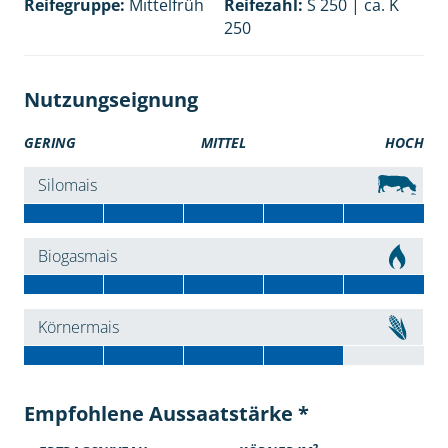
Reifegruppe:
Mittelfrüh
Reifezahl:
S 250 | ca. K
250
Nutzungseignung
GERING
MITTEL
HOCH
Silomais
Biogasmais
Körnermais
Empfohlene Aussaatstärke *
2