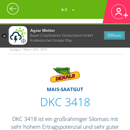
A-Z
Agrar Wetter
Öffnen
Bayer CropScience Deutschland GmbH
Kostenlos bei Google Play
Saatgut / Mais / DKC 3418
MAIS-SAATGUT
DKC 3418
DKC 3418 ist ein großrahmiger Silomais mit
sehr hohem Ertragspotenzial und sehr guter