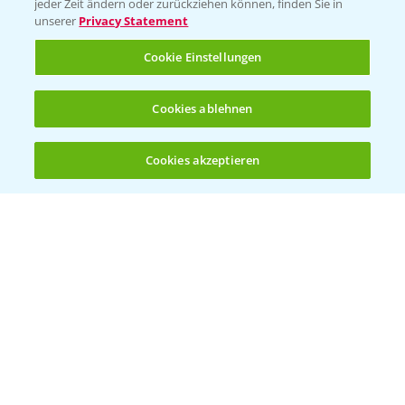
jeder Zeit ändern oder zurückziehen können, finden Sie in
unserer
Privacy Statement
Cookie Einstellungen
Rundgang Mais-DEMO Asbach-
8:38
Cookies ablehnen
Bäumenheim mit LSV Ergebnissen 2024
25.11.2024
Cookies akzeptieren
Öffnen
Bis zu 4 Produkte vergleichen:
(noch 4)
Standortreport Nauen - DKC 3418 eine klare
1:59
Empfehlung!
26.11.2024