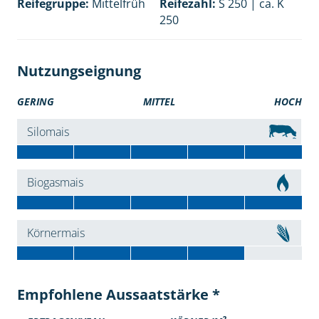
Reifegruppe:
Mittelfrüh
Reifezahl:
S 250 | ca. K
250
Nutzungseignung
GERING
MITTEL
HOCH
Silomais
Biogasmais
Körnermais
Empfohlene Aussaatstärke *
2