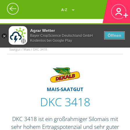
A-Z
Agrar Wetter
Öffnen
Bayer CropScience Deutschland GmbH
Kostenlos bei Google Play
Saatgut / Mais / DKC 3418
MAIS-SAATGUT
DKC 3418
DKC 3418 ist ein großrahmiger Silomais mit
sehr hohem Ertragspotenzial und sehr guter