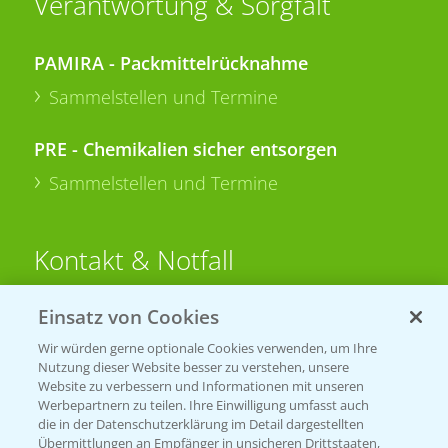
Verantwortung & Sorgfalt
PAMIRA - Packmittelrücknahme
Sammelstellen und Termine
PRE - Chemikalien sicher entsorgen
Sammelstellen und Termine
Kontakt & Notfall
Einsatz von Cookies
Beratung auf WhatsApp
T.
+49 (0)174 346 564 1
Wir würden gerne optionale Cookies verwenden, um Ihre
Nutzung dieser Website besser zu verstehen, unsere
Website zu verbessern und Informationen mit unseren
KONTAKT
Werbepartnern zu teilen. Ihre Einwilligung umfasst auch
die in der Datenschutzerklärung im Detail dargestellten
Übermittlungen an Empfänger in unsicheren Drittstaaten,