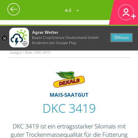
A-Z
Agrar Wetter
Öffnen
Bayer CropScience Deutschland GmbH
Kostenlos bei Google Play
Saatgut / Mais / DKC 3419
MAIS-SAATGUT
DKC 3419
DKC 3419 ist ein ertragsstarker Silomais mit
guter Trockenmassequalität für die Fütterung