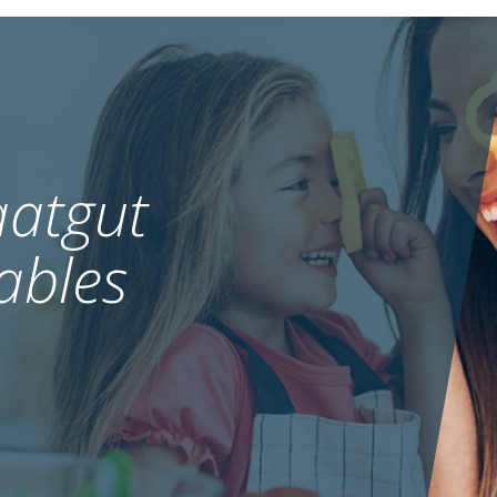
atgut
ables