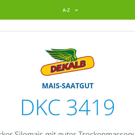
A-Z
MAIS-SAATGUT
DKC 3419
rker Silomais mit guter Trockenmassequ