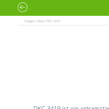
Saatgut / Mais / DKC 3419
DKC 3419 ist ein ertragssta