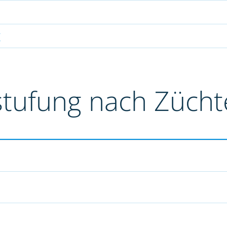
g
stufung nach Züch