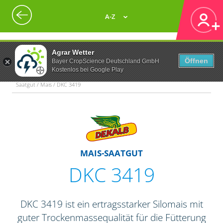
A-Z
Agrar Wetter
Öffnen
Bayer CropScience Deutschland GmbH
Kostenlos bei Google Play
Saatgut / Mais / DKC 3419
MAIS-SAATGUT
DKC 3419
DKC 3419 ist ein ertragsstarker Silomais mit
guter Trockenmassequalität für die Fütterung