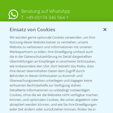
Beratung auf WhatsApp
T.
+49 (0)174 346 564 1
Einsatz von Cookies
KONTAKT
Wir würden gerne optionale Cookies verwenden, um Ihre
Nutzung dieser Website besser zu verstehen, unsere
Hilfe in Notfällen
Website zu verbessern und Informationen mit unseren
Werbepartnern zu teilen. Ihre Einwilligung umfasst auch
T.
+49 (0)214/30-20220
die in der Datenschutzerklärung im Detail dargestellten
Übermittlungen an Empfänger in unsicheren Drittstaaten,
wie insbesondere den USA. Dort besteht das Risiko, dass
Ihre derart übermittelten Daten dem Zugriff durch
Behörden in diesen Drittstaaten zu Kontroll- und
Überwachungszwecken unterliegen und dagegen keine
wirksamen Rechtsbehelfe zur Verfügung stehen.
Detaillierte Informationen zu unbedingt notwendigen
Folgen Sie uns
Cookies, ohne die wir die Webseite nicht verfügbar machen
können, und optionalen Cookies, die unten abgelehnt oder
akzeptiert werden können, und wie Sie Ihre Einwilligungen
jeder Zeit ändern oder zurückziehen können, finden Sie in