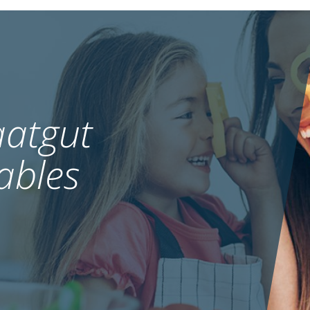
atgut
ables