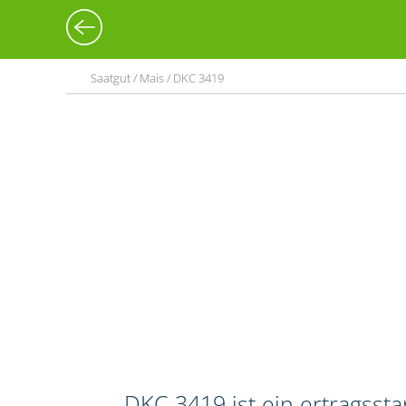
Saatgut / Mais / DKC 3419
DKC 3419 ist ein ertragssta