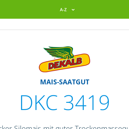
A-Z
MAIS-SAATGUT
DKC 3419
rker Silomais mit guter Trockenmassequ