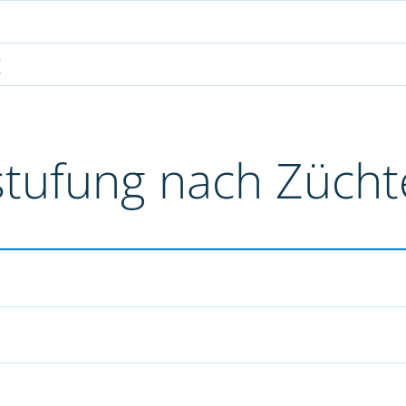
g
stufung nach Züch