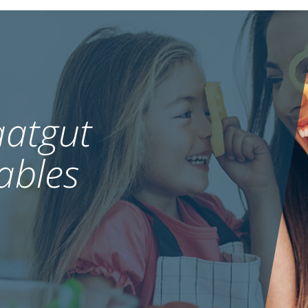
atgut
ables