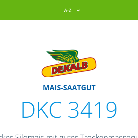
A-Z
MAIS-SAATGUT
DKC 3419
rker Silomais mit guter Trockenmassequ