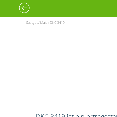
Saatgut / Mais / DKC 3419
DKC 3419 ist ein ertragssta