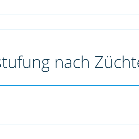
g
stufung nach Züch