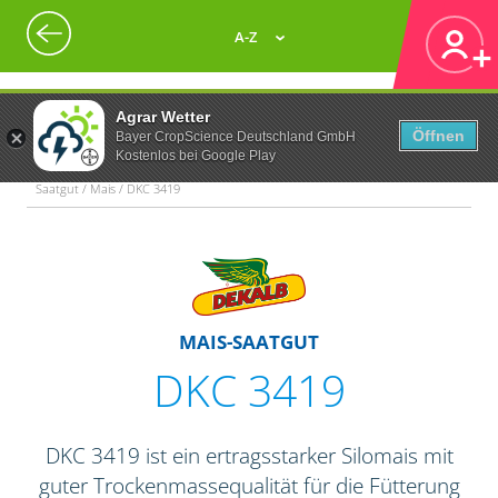
A-Z
Agrar Wetter
Öffnen
Bayer CropScience Deutschland GmbH
Kostenlos bei Google Play
Saatgut / Mais / DKC 3419
MAIS-SAATGUT
DKC 3419
DKC 3419 ist ein ertragsstarker Silomais mit
guter Trockenmassequalität für die Fütterung