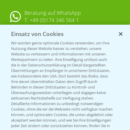
Beratung auf WhatsApp
T.
+49 (0)174 346 564 1
Einsatz von Cookies
KONTAKT
Wir würden gerne optionale Cookies verwenden, um Ihre
Nutzung dieser Website besser zu verstehen, unsere
Hilfe in Notfällen
Website zu verbessern und Informationen mit unseren
Werbepartnern zu teilen. Ihre Einwilligung umfasst auch
T.
+49 (0)214/30-20220
die in der Datenschutzerklärung im Detail dargestellten
Übermittlungen an Empfänger in unsicheren Drittstaaten,
wie insbesondere den USA. Dort besteht das Risiko, dass
Ihre derart übermittelten Daten dem Zugriff durch
Behörden in diesen Drittstaaten zu Kontroll- und
Überwachungszwecken unterliegen und dagegen keine
wirksamen Rechtsbehelfe zur Verfügung stehen.
Detaillierte Informationen zu unbedingt notwendigen
Folgen Sie uns
Cookies, ohne die wir die Webseite nicht verfügbar machen
können, und optionalen Cookies, die unten abgelehnt oder
akzeptiert werden können, und wie Sie Ihre Einwilligungen
jeder Zeit ändern oder zurückziehen können, finden Sie in