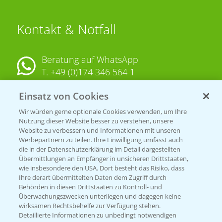
Kontakt & Notfall
Beratung auf WhatsApp
T.
+49 (0)174 346 564 1
Einsatz von Cookies
KONTAKT
Wir würden gerne optionale Cookies verwenden, um Ihre
Nutzung dieser Website besser zu verstehen, unsere
Hilfe in Notfällen
Website zu verbessern und Informationen mit unseren
T.
+49 (0)214/30-20220
Werbepartnern zu teilen. Ihre Einwilligung umfasst auch
die in der Datenschutzerklärung im Detail dargestellten
Übermittlungen an Empfänger in unsicheren Drittstaaten,
wie insbesondere den USA. Dort besteht das Risiko, dass
Ihre derart übermittelten Daten dem Zugriff durch
Behörden in diesen Drittstaaten zu Kontroll- und
Überwachungszwecken unterliegen und dagegen keine
wirksamen Rechtsbehelfe zur Verfügung stehen.
Folgen Sie uns
Detaillierte Informationen zu unbedingt notwendigen