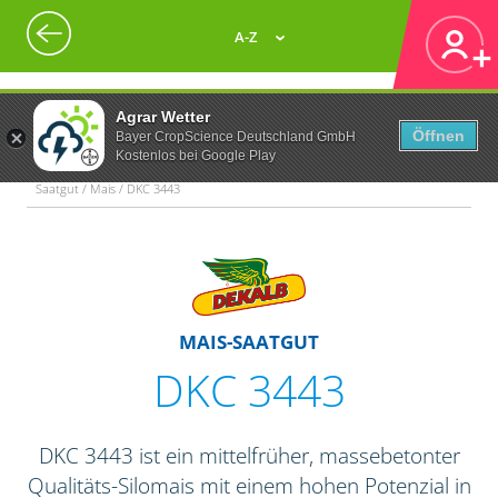
A-Z
Agrar Wetter
Öffnen
Bayer CropScience Deutschland GmbH
Kostenlos bei Google Play
Saatgut / Mais / DKC 3443
MAIS-SAATGUT
DKC 3443
DKC 3443 ist ein mittelfrüher, massebetonter
Qualitäts-Silomais mit einem hohen Potenzial in