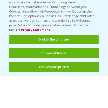
T.
+49 (0)174 346 564 1
wirksamen Rechtsbehelfe zur Verfügung stehen.
Detaillierte Informationen zu unbedingt notwendigen
Cookies, ohne die wir die Webseite nicht verfügbar machen
KONTAKT
können, und optionalen Cookies, die unten abgelehnt oder
akzeptiert werden können, und wie Sie Ihre Einwilligungen
jeder Zeit ändern oder zurückziehen können, finden Sie in
Hilfe in Notfällen
unserer
Privacy Statement
T.
+49 (0)214/30-20220
Cookie Einstellungen
Cookies ablehnen
Cookies akzeptieren
Öffnen
Bis zu 4 Produkte vergleichen:
(noch 4)
Folgen Sie uns