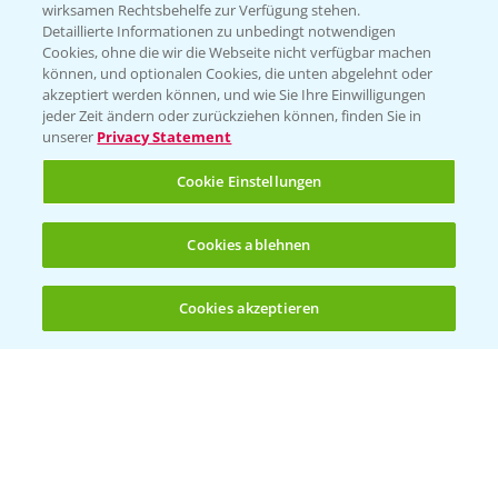
T.
+49 (0)174 346 564 1
wirksamen Rechtsbehelfe zur Verfügung stehen.
Detaillierte Informationen zu unbedingt notwendigen
Cookies, ohne die wir die Webseite nicht verfügbar machen
KONTAKT
können, und optionalen Cookies, die unten abgelehnt oder
akzeptiert werden können, und wie Sie Ihre Einwilligungen
jeder Zeit ändern oder zurückziehen können, finden Sie in
Hilfe in Notfällen
unserer
Privacy Statement
T.
+49 (0)214/30-20220
Cookie Einstellungen
Cookies ablehnen
Cookies akzeptieren
Öffnen
Bis zu 4 Produkte vergleichen:
(noch 4)
Folgen Sie uns